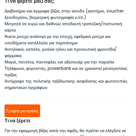
Τι να φέρετε μαζί σας;
Διαβατήριο και έγγραφα βίζας στην είσοδο (εισιτήριο, voucher
ξενοδοχείου, βιομετρική φωτογραφία κ.λπ.)
Μετρητά σε ευρώ και διεθνώς αποδεκτή τραπεζική/πιστωτική
κάρτα
Άνετα ρούχα ανάλογα με την εποχή, εφεδρικά ρούχα και
υποδήματα κατάλληλα για περπάτημα
Αντηλιακό, καπέλο, γυαλιά ηλίου και προσωπική φροντίδα/
φάρμακα
Μαγιό, πετσέτα, παντόφλες και αξεσουάρ για την παραλία
Τηλέφωνο, φορτιστής, powerbank και αν χρειαστεί μετατροπέας
πρίζας
Αντίγραφο της πολιτικής ταξιδιωτικής ασφάλισης και φωτοτυπίες
σημαντικών εγγράφων
Γράψτε μια κριτική
Τι να ξέρετε
Για την εφαρμογή βίζας κατά την άφιξη, θα πρέπει να ελέγξετε εκ