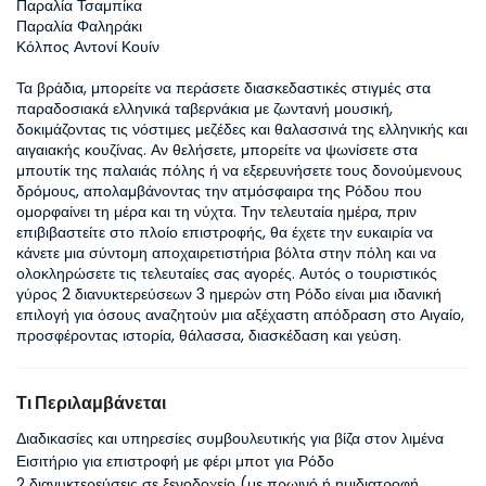
Παραλία Τσαμπίκα  

Παραλία Φαληράκι  

Κόλπος Αντονί Κουίν  

Τα βράδια, μπορείτε να περάσετε διασκεδαστικές στιγμές στα 
παραδοσιακά ελληνικά ταβερνάκια με ζωντανή μουσική, 
δοκιμάζοντας τις νόστιμες μεζέδες και θαλασσινά της ελληνικής και 
αιγαιακής κουζίνας. Αν θελήσετε, μπορείτε να ψωνίσετε στα 
μπουτίκ της παλαιάς πόλης ή να εξερευνήσετε τους δονούμενους 
δρόμους, απολαμβάνοντας την ατμόσφαιρα της Ρόδου που 
ομορφαίνει τη μέρα και τη νύχτα. Την τελευταία ημέρα, πριν 
επιβιβαστείτε στο πλοίο επιστροφής, θα έχετε την ευκαιρία να 
κάνετε μια σύντομη αποχαιρετιστήρια βόλτα στην πόλη και να 
ολοκληρώσετε τις τελευταίες σας αγορές. Αυτός ο τουριστικός 
γύρος 2 διανυκτερεύσεων 3 ημερών στη Ρόδο είναι μια ιδανική 
επιλογή για όσους αναζητούν μια αξέχαστη απόδραση στο Αιγαίο, 
προσφέροντας ιστορία, θάλασσα, διασκέδαση και γεύση.
Τι Περιλαμβάνεται
Διαδικασίες και υπηρεσίες συμβουλευτικής για βίζα στον λιμένα
Εισιτήριο για επιστροφή με φέρι μποτ για Ρόδο
2 διανυκτερεύσεις σε ξενοδοχείο (με πρωινό ή ημιδιατροφή