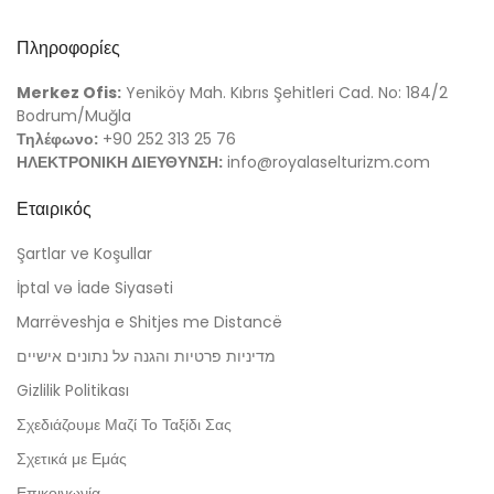
Πληροφορίες
Merkez Ofis:
Yeniköy Mah. Kıbrıs Şehitleri Cad. No: 184/2
Bodrum/Muğla
Τηλέφωνο:
+90 252 313 25 76
ΗΛΕΚΤΡΟΝΙΚΗ ΔΙΕΥΘΥΝΣΗ:
info@royalaselturizm.com
Εταιρικός
Şartlar ve Koşullar
İptal və İade Siyasəti
Marrëveshja e Shitjes me Distancë
מדיניות פרטיות והגנה על נתונים אישיים
Gizlilik Politikası
Σχεδιάζουμε Μαζί Το Ταξίδι Σας
Σχετικά με Εμάς
Επικοινωνία