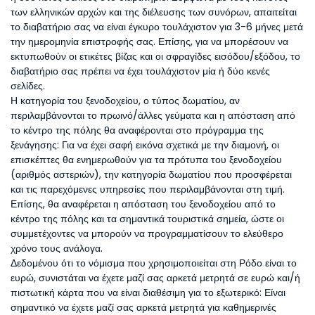
των ελληνικών αρχών και της διέλευσης των συνόρων, απαιτείται
το διαβατήριο σας να είναι έγκυρο τουλάχιστον για 3-6 μήνες μετά
την ημερομηνία επιστροφής σας. Επίσης, για να μπορέσουν να
εκτυπωθούν οι ετικέτες βίζας και οι σφραγίδες εισόδου/εξόδου, το
διαβατήριο σας πρέπει να έχει τουλάχιστον μία ή δύο κενές
σελίδες.
Η κατηγορία του ξενοδοχείου, ο τύπος δωματίου, αν
περιλαμβάνονται το πρωινό/άλλες γεύματα και η απόσταση από
το κέντρο της πόλης θα αναφέρονται στο πρόγραμμα της
ξενάγησης: Για να έχει σαφή εικόνα σχετικά με την διαμονή, οι
επισκέπτες θα ενημερωθούν για τα πρότυπα του ξενοδοχείου
(αριθμός αστεριών), την κατηγορία δωματίου που προσφέρεται
και τις παρεχόμενες υπηρεσίες που περιλαμβάνονται στη τιμή.
Επίσης, θα αναφέρεται η απόσταση του ξενοδοχείου από το
κέντρο της πόλης και τα σημαντικά τουριστικά σημεία, ώστε οι
συμμετέχοντες να μπορούν να προγραμματίσουν το ελεύθερο
χρόνο τους ανάλογα.
Δεδομένου ότι το νόμισμα που χρησιμοποιείται στη Ρόδο είναι το
ευρώ, συνιστάται να έχετε μαζί σας αρκετά μετρητά σε ευρώ και/ή
πιστωτική κάρτα που να είναι διαθέσιμη για το εξωτερικό: Είναι
σημαντικό να έχετε μαζί σας αρκετά μετρητά για καθημερινές