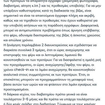
των προτέρων τα απαραίτητα έγγραφα (βιομετρική φωτογραφία,
διαβατήριο, αίτηση κ.λπ.) και τις προθεσμίες υποβολής: Για να μην
υπάρξουν καθυστερήσεις κατά τη διαδικασία της βίζας, είναι
σημαντικό να είναι τα απαιτούμενα έγγραφα πλήρη και ακριβή,
καθώς και να τηρηθούν οι προθεσμίες που έχουν καθοριστεί για
την υποβολή αιτήσεων και τη παράδοση εγγράφων. Διαφορετικά,
μπορεί να αντιμετωπίσετε προβλήματα όπως άρνηση επιβίβασης
στο φέρυ, αδυναμία διεκπεραίωσης της βίζας ή άσκοπες χρεώσεις
και απώλεια χρόνου.
Η ξενάγηση περιλαμβάνει 2 διανυκτερεύσεις και σχεδιάστηκε να
διαρκέσει συνολικά 3 ημέρες, έτσι οι ώρες αναχώρησης και
επιστροφής του φέρυ και οι λεπτομέρειες λιμανιού θα
κοινοποιηθούν εκ των προτέρων: Για να διασφαλιστεί η ομαλή ροή
του προγράμματος, οι ώρες αναχώρησης/άφιξης του φέρυ, οι
χρόνοι check-in και το λιμάνι αναχώρησης θα κοινοποιηθούν
αναλυτικά στους συμμετέχοντες εκ των προτέρων. Έτσι, οι
επισκέπτες μπορούν να προγραμματίσουν τη μεταφορά τους
βάσει αυτών των ωρών και να φτάσουν στο λιμάνι εγκαίρως και
προετοιμασμένοι.
Η διάρκεια ισχύος του διαβατηρίου πρέπει γενικά να είναι
τουλάχιστον 3-6 μήνες και θα πρέπει να υπάρχει τουλάχιστον μία
ή δύο κενές σελίδες στο διαβατήριο: Σύμφωνα με τους κανόνες