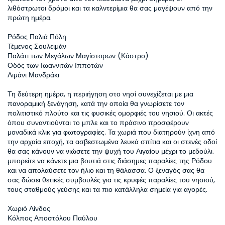
λιθόστρωτοι δρόμοι και τα καλντερίμια θα σας μαγέψουν από την 
πρώτη ημέρα.

Ρόδος Παλιά Πόλη  

Τέμενος Σουλειμάν   

Παλάτι των Μεγάλων Μαγίστορων (Κάστρο)  

Οδός των Ιωαννιτών Ιπποτών  

Λιμάνι Μανδράκι  

Τη δεύτερη ημέρα, η περιήγηση στο νησί συνεχίζεται με μια 
πανοραμική ξενάγηση, κατά την οποία θα γνωρίσετε τον 
πολιτιστικό πλούτο και τις φυσικές ομορφιές του νησιού. Οι ακτές 
όπου συναντιούνται το μπλε και το πράσινο προσφέρουν 
μοναδικά κλικ για φωτογραφίες. Τα χωριά που διατηρούν ίχνη από 
την αρχαία εποχή, τα ασβεστωμένα λευκά σπίτια και οι στενές οδοί 
θα σας κάνουν να νιώσετε την ψυχή του Αιγαίου μέχρι το μεδούλι. 
μπορείτε να κάνετε μια βουτιά στις διάσημες παραλίες της Ρόδου 
και να απολαύσετε τον ήλιο και τη θάλασσα. Ο ξεναγός σας θα 
σας δώσει θετικές συμβουλές για τις κρυφές παραλίες του νησιού, 
τους σταθμούς γεύσης και τα πιο κατάλληλα σημεία για αγορές.

Χωριό Λίνδος  

Κόλπος Αποστόλου Παύλου  
