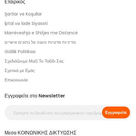
Εταιρικός
Şartlar ve Koşullar
İptal və İade Siyasəti
Marrëveshja e Shitjes me Distancë
מדיניות פרטיות והגנה על נתונים אישיים
Gizlilik Politikası
Σχεδιάζουμε Μαζί Το Ταξίδι Σας
Σχετικά με Εμάς
Επικοινωνία
Εγγραφείτε στο Newsletter
Εγγραφείτε
Μεσα ΚΟΙΝΩΝΙΚΗΣ ΔΙΚΤΥΩΣΗΣ