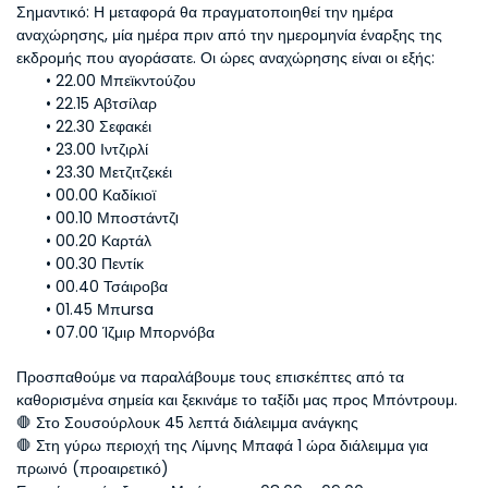
Σημαντικό: Η μεταφορά θα πραγματοποιηθεί την ημέρα 
αναχώρησης, μία ημέρα πριν από την ημερομηνία έναρξης της 
εκδρομής που αγοράσατε. Οι ώρες αναχώρησης είναι οι εξής:
22.00 Μπεϊκντούζου
22.15 Αβτσίλαρ
22.30 Σεφακέι
23.00 Ιντζιρλί
23.30 Μετζιτζεκέι
00.00 Καδίκιοϊ
00.10 Μποστάντζı
00.20 Καρτάλ
00.30 Πεντίκ
00.40 Τσάιροβα
01.45 Μπursa
07.00 Ίζμιρ Μπορνόβα
Προσπαθούμε να παραλάβουμε τους επισκέπτες από τα 
καθορισμένα σημεία και ξεκινάμε το ταξίδι μας προς Μπόντρουμ.
🛑 Στο Σουσούρλουκ 45 λεπτά διάλειμμα ανάγκης
🛑 Στη γύρω περιοχή της Λίμνης Μπαφά 1 ώρα διάλειμμα για 
πρωινό (προαιρετικό)