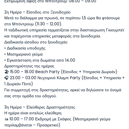
Εκτιμώμενη άφιξη στο Μπόντρουμ: 08.00 – 09.00
2η Ημέρα – Είσοδος στο Ξενοδοχείο
Μετά το διάλειμμα για πρωινό, σε περίπου 1,5 ώρα θα φτάσουμε 
στο Μπόντρουμ (11.30 – 12.00).
Η ταξιδιωτική υπηρεσία τερματίζεται στην διασταύρωση Γκιουμπέτ 
και παρέχονται υπηρεσίες μεταφοράς στα ξενοδοχεία.
Διαδικασία είσοδου στο ξενοδοχείο:
• Διαδικασία υποδοχής
• Μεσημεριανό γεύμα
• Εγκατάσταση στα δωμάτια από 14.00
Δραστηριότητες της ημέρας
🏖 15.00 – 18.00 Beach Party (Είσοδος + Υπηρεσία Δωρεάν)
🎧 23.00 – 03.00 Νυχτερινό Κλαμπ Party (Είσοδος + Υπηρεσία + 
1 Δωρεάν Ποτό)
Για συμμετοχή στις δραστηριότητες, αρκεί να δηλώσετε το όνομά 
σας στην ομάδα του οδηγού.
3η Ημέρα – Ελεύθερες Δραστηριότητες
Η ημέρα είναι εντελώς ελεύθερη.
🚤 10.00 – 17.00 Εκδρομή με Σκάφος (Μεσημεριανό γεύμα 
περιλαμβάνεται – Προαιρετικό)