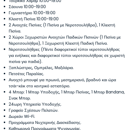
Τούρκικο Χαμάμ 10:00-19:00
Σάουνα 10:00-19:00
Γυμναστήριο 10:00-19:00
Κλειστή Πισίνα 10:00-19:00
2 Ανοιχτές Πισίνες (1 Πισίνα με Νεροτσουλήθρα), 1 Κλειστή
Πισίνα.
2 Χώροι Ξεχωριστών Ανοιχτών Παιδικών Πισινών (1 Πισίνα με
Νεροτσουλήθρα), 1 Ξεχωριστή Κλειστή Παιδική Πισίνα.
Νεροτσουλήθρες (Πέντε διαφορετικοί τύποι νεροτσουλήθρας
για ενήλικες και διαφορετικοί τύποι νεροτσουλήθρας σε χωριστή
πισίνα για παιδιά).
Ξαπλώστρες, Ομπρέλες, Μαξιλάρια.
Πετσέτες Παραλίας.
Ανοιχτό μπουφέ για πρωινό, μεσημεριανό, βραδινό και ώρα
τσάι-κέικ στο κεντρικό εστιατόριο.
4 Μπαρ: 1 Μπαρ Υποδοχής, 1 Μπαρ Πισίνας, 1 Μπαρ Bandana,
Σνακ Μπαρ.
24ωρη Υπηρεσία Υποδοχής.
Γραφείο Σχέσεων Πελατών.
Δωρεάν Wi-Fi.
Προγράμματα Νυχτερινής Διασκέδασης.
Καθημερινά Προγράμματα Ψυχαγωγίας.