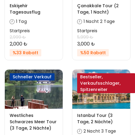
Eskişehir
Çanakkale Tour (2
Tagesausflug
Tage, 1 Nacht)
1 Tag
1 Nacht 2 Tage
Startpreis
Startpreis
2,999 ₺
5,999 ₺
2,000 ₺
3,000 ₺
%33 Rabatt
%50 Rabatt
Schneller Verkauf
Bestseller,
Verkaufsschlager,
Spitzenreiter
Westliches
Istanbul Tour (3
Schwarzes Meer Tour
Tage, 2 Nächte)
(3 Tage, 2 Nächte)
2 Nacht 3 Tage